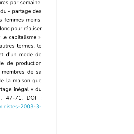
ures par semaine.
 du « partage des
es femmes moins,
nc pour réaliser
 le capitalisme »,
autres termes, le
fet d’un mode de
de de production
 membres de sa
 de la maison que
rtage inégal » du
p. 47-71. DOI :
eministes-2003-3-