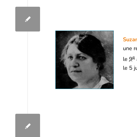
Suza
une r
e
le
9
le
5 j