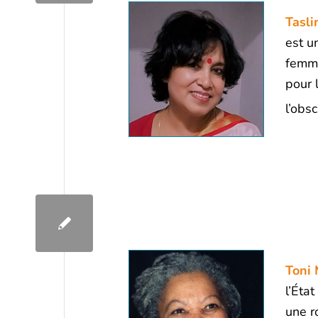
Tasl
est u
femm
pour 
l’obs
Toni 
l’Éta
une ro