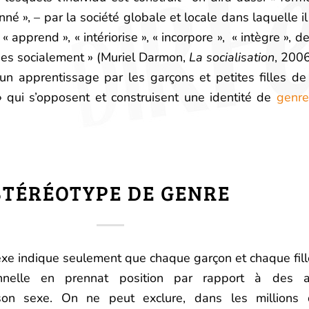
onné », – par la société globale et locale dans laquelle i
« apprend », « intériorise », « incorpore », « intègre », d
uées socialement » (Muriel Darmon,
La socialisation
, 200
 un apprentissage par les garçons et petites filles de
 » qui s’opposent et construisent une identité de
genre
STÉRÉOTYPE DE GENRE
xe indique seulement que chaque garçon et chaque fille
onnelle en prennat position par rapport à des at
son sexe. On ne peut exclure, dans les millions d