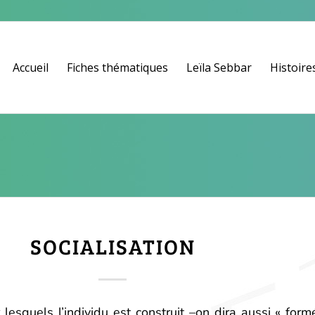
Accueil
Fiches thématiques
Leïla Sebbar
Histoires
SOCIALISATION
esquels l’individu est construit –on dira aussi « formé