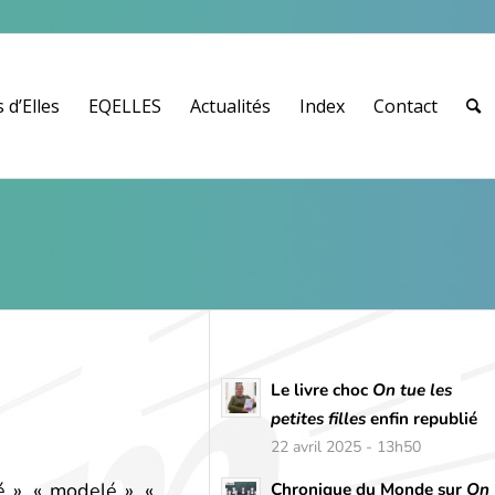
 d’Elles
EQELLES
Actualités
Index
Contact
Le livre choc
On tue les
petites filles
enfin republié
22 avril 2025 - 13h50
 », « modelé », «
Chronique du Monde sur
On