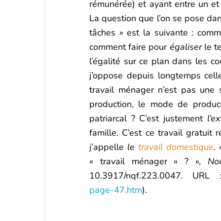
rémunérée) et ayant entre un et 
La question que l’on se pose dan
tâches » est la suivante : com
comment faire pour
égaliser
le t
l’égalité sur ce plan dans les c
j’oppose depuis longtemps cell
travail ménager n’est pas une 
production, le mode de produc
patriarcal ? C’est justement
l’e
famille. C’est ce travail gratui
j’appelle
le
travail domestique
. 
« travail ménager » ? »,
No
10.3917/nqf.223.0047. URL
page-47.htm
).