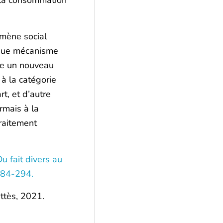
mène social
 que mécanisme
rte un nouveau
 à la catégorie
t, et d’autre
rmais à la
raitement
 fait divers au
 284-294.
attès, 2021.