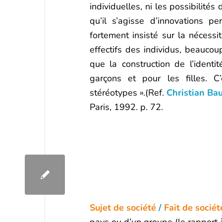
individuelles, ni les possibilité
qu’il s’agisse d’innovations p
fortement insisté sur la néces
effectifs des individus, beaucou
que la construction de l’ident
garçons et pour les filles. 
stéréotypes ».(Ref.
Christian Ba
Paris, 1992. p. 72.
Sujet de société
/
Fait de sociét
pays ou d’un groupe (le rapport à