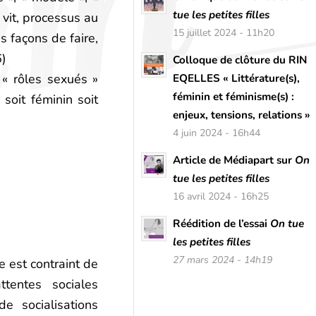
tue les petites filles
l vit, processus au
15 juillet 2024 - 11h20
es façons de faire,
6)
Colloque de clôture du RIN
 « rôles sexués »
EQELLES « Littérature(s),
féminin et féminisme(s) :
soit féminin soit
enjeux, tensions, relations »
4 juin 2024 - 16h44
Article de Médiapart sur
On
tue les petites filles
16 avril 2024 - 16h25
Réédition de l’essai
On tue
les petites filles
27 mars 2024 - 14h19
 est contraint de
tentes sociales
e socialisations