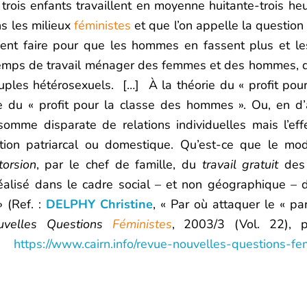
trois enfants travaillent en moyenne huitante-trois he
s les milieux
féministes
et que l’on appelle la question
ment faire pour que les hommes en fassent plus et l
emps de travail ménager des femmes et des hommes, do
ouples hétérosexuels. […] À la théorie du « profit pour
e du « profit pour la classe des hommes ». Ou, en d’
somme disparate de relations individuelles mais l’ef
tion patriarcal ou domestique. Qu’est-ce que le mo
xtorsion
, par le chef de famille, du
travail gratuit
des
t réalisé dans le cadre social – et non géographique –
» (Ref. :
DELPHY Christine
, « Par où attaquer le « pa
uvelles Questions
Féministes
, 2003/3 (Vol. 22), 
 :
https://www.cairn.info/revue-nouvelles-questions-f