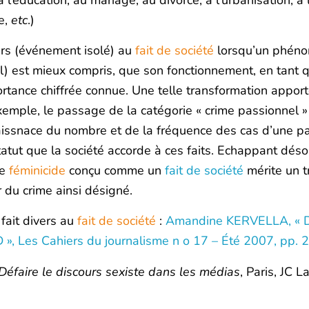
te,
etc
.)
ers (événement isolé) au
fait de société
lorsqu’un phéno
el) est mieux compris, que son fonctionnement, en tant
ortance chiffrée connue. Une telle transformation appo
xemple, le passage de la catégorie « crime passionnel »
nnaissnace du nombre et de la fréquence des cas d’une par
atut que la société accorde à ces faits. Echappant déso
le
féminicide
conçu comme un
fait de société
mérite un t
r du crime ainsi désigné.
fait divers au
fait de société
:
Amandine KERVELLA, « Du
R D », Les Cahiers du journalisme n o 17 – Été 2007, pp.
Défaire le discours sexiste dans les médias
, Paris, JC L