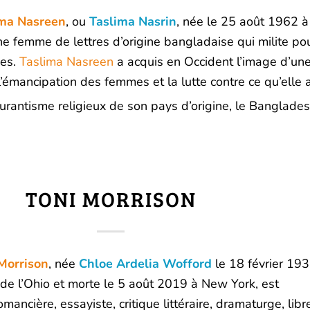
ima Nasreen
, ou
Taslima Nasrin
, née le
25 août 1962
à
ne femme de lettres d’origine bangladaise qui milite pou
es.
Taslima Nasreen
a acquis en Occident l’image d’un
l’émancipation des femmes et la lutte contre ce qu’elle 
curantisme religieux de son pays d’origine, le Banglade
TONI MORRISON
Morrison
, née
Chloe Ardelia Wofford
le
18 février 19
t de l’Ohio et morte le
5 août 2019
à New York, est
mancière, essayiste, critique littéraire, dramaturge, libre