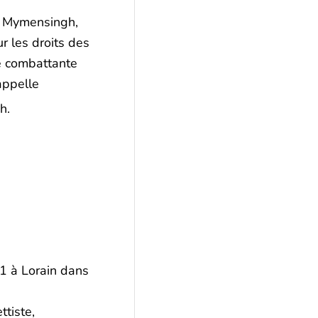
 Mymensingh,
r les droits des
e combattante
appelle
sh
.
31
à Lorain dans
ttiste,