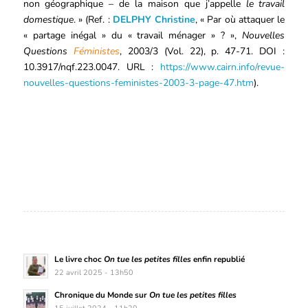
non géographique – de la maison que j’appelle
le travail
domestique
. » (Ref. :
DELPHY Christine
, « Par où attaquer le
« partage inégal » du « travail ménager » ? »,
Nouvelles
Questions
Féministes
, 2003/3 (Vol. 22), p. 47-71. DOI :
10.3917/nqf.223.0047. URL :
https://www.cairn.info/revue-
nouvelles-questions-feministes-2003-3-page-47.htm
).
Le livre choc
On tue les petites filles
enfin republié
22 avril 2025 - 13h50
Chronique du Monde sur
On tue les petites filles