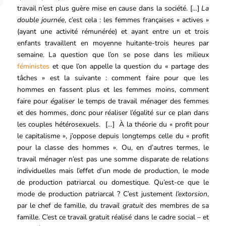
travail n’est plus guère mise en cause dans la société. […]
La
double journée
, c’est cela : les femmes françaises « actives »
(ayant une activité rémunérée) et ayant entre un et trois
enfants travaillent en moyenne huitante-trois heures par
semaine. La question que l’on se pose dans les milieux
féministes
et que l’on appelle la question du « partage des
tâches » est la suivante : comment faire pour que les
hommes en fassent plus et les femmes moins, comment
faire pour
égaliser
le temps de travail ménager des femmes
et des hommes, donc pour réaliser l’égalité sur ce plan dans
les couples hétérosexuels. […] À la théorie du « profit pour
le capitalisme », j’oppose depuis longtemps celle du « profit
pour la classe des hommes ». Ou, en d’autres termes, le
travail ménager n’est pas une somme disparate de relations
individuelles mais l’effet d’un mode de production, le mode
de production patriarcal ou domestique. Qu’est-ce que le
mode de production patriarcal ? C’est justement
l’extorsion
,
par le chef de famille, du
travail gratuit
des membres de sa
famille. C’est ce travail gratuit réalisé dans le cadre social – et