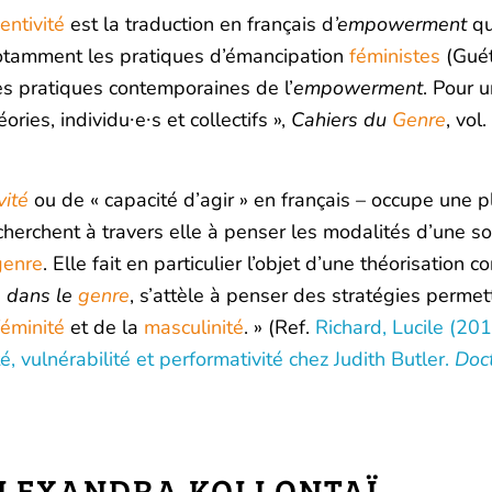
entivité
est la traduction en français d
’empowerment
qu
 notamment les pratiques d’émancipation
féministes
(Guét
es pratiques contemporaines de l’
empowerment
. Pour 
ories, individu∙e∙s et collectifs »,
Cahiers du
Genre
, vol
vité
ou de « capacité d’agir » en français – occupe une p
cherchent à travers elle à penser les modalités d’une so
genre
. Elle fait en particulier l’objet d’une théorisation c
e dans le
genre
, s’attèle à penser des stratégies permet
féminité
et de la
masculinité
. » (Ref.
Richard, Lucile (20
ité, vulnérabilité et performativité chez Judith Butler.
Doc
LEXANDRA KOLLONTAÏ