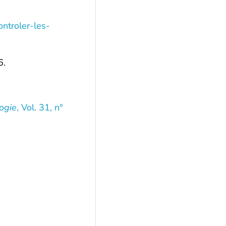
ntroler-les-
6.
ogie
, Vol. 31, n°