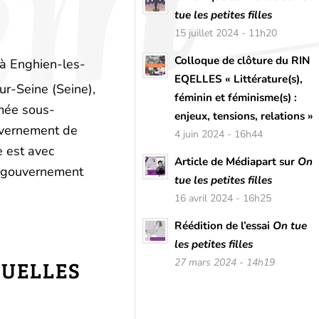
tue les petites filles
15 juillet 2024 - 11h20
Colloque de clôture du RIN
à Enghien-les-
EQELLES « Littérature(s),
ur-Seine (Seine
),
féminin et féminisme(s) :
mmée sous-
enjeux, tensions, relations »
ouvernement de
4 juin 2024 - 16h44
e est avec
Article de Médiapart sur
On
 gouvernement
tue les petites filles
16 avril 2024 - 16h25
Réédition de l’essai
On tue
les petites filles
27 mars 2024 - 14h19
XUELLES