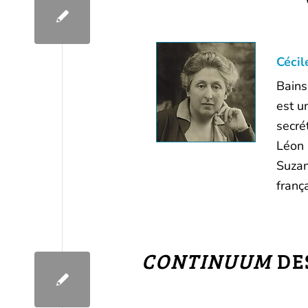
Cécil
Bains
est u
secré
Léon 
Suzan
frança
CONTINUUM
DES