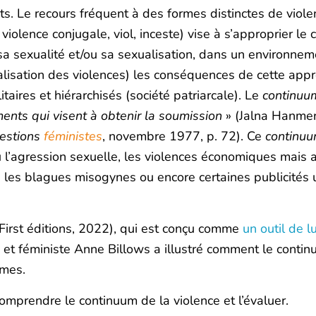
. Le recours fréquent à des formes distinctes de violen
iolence conjugale, viol, inceste) vise à s’approprier le 
 sexualité et/ou sa sexualisation, dans un environneme
lisation des violences) les conséquences de cette appr
taires et hiérarchisés (société patriarcale). Le
continuu
ents qui visent à obtenir la soumission
» (Jalna Hanmer,
estions
féministes
, novembre 1977, p. 72). Ce
continu
u l’agression sexuelle, les violences économiques mais a
les blagues misogynes ou encore certaines publicités ut
First éditions, 2022), qui est conçu comme
un outil de l
e et féministe Anne Billows a illustré comment le conti
mmes.
comprendre le continuum de la violence et l’évaluer.