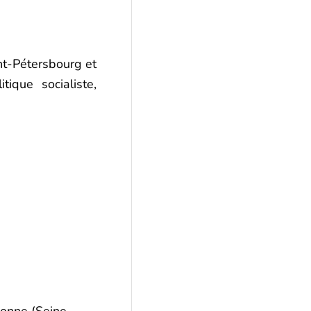
nt-Pétersbourg et
que socialiste,
bonne (Seine-