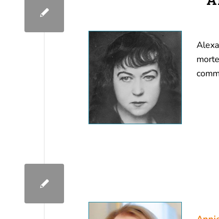
Alexa
mort
commu
Anni