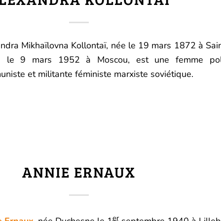
ndra Mikhaïlovna Kollontaï, née le 19 mars 1872 à Sai
e le 9 mars 1952 à Moscou, est une femme politi
niste et militante féministe marxiste soviétique.
ANNIE ERNAUX
er
e Ernaux
, née Duchesne le
1
septembre 1940
à Lille