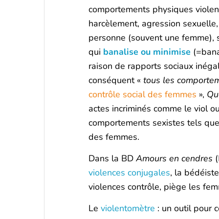
comportements physiques violents
harcèlement, agression sexuelle, v
personne (souvent une femme), sa
qui
banalise ou minimise
(=bana
raison de rapports sociaux inégali
conséquent «
tous les comportem
contrôle social des femmes
»,
Qu
actes incriminés comme le viol o
comportements sexistes tels que 
des femmes.
Dans la BD
Amours en cendres
(
violences conjugales
, la bédéist
violences contrôle, piège les fe
Le
violentomètre
: un outil pour 