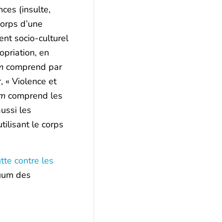
ces (insulte,
corps d’une
nt socio-culturel
opriation, en
m
comprend par
 « Violence et
um
comprend les
ussi les
ilisant le corps
utte contre les
nuum des