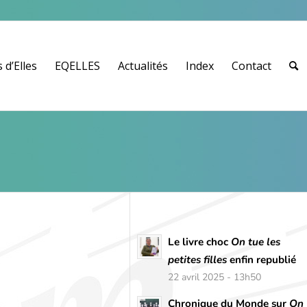
 d’Elles
EQELLES
Actualités
Index
Contact
Le livre choc
On tue les
petites filles
enfin republié
22 avril 2025 - 13h50
Chronique du Monde sur
On