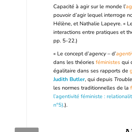
Capacité à agir sur le monde l’
ag
pouvoir d’agir lequel interroge
Hélène, et Nathalie Lapeyre. « L
interactions entre pratiques et thé
pp. 5-22.)
« Le concept d’
agency –
d’
agenti
dans les théories
féministes
qui 
égalitaire dans ses rapports de
Judith Butler
, qui depuis
Troubl
les normes traditionnelles de la
l’agentivité féministe : relational
n°5)
.).
A