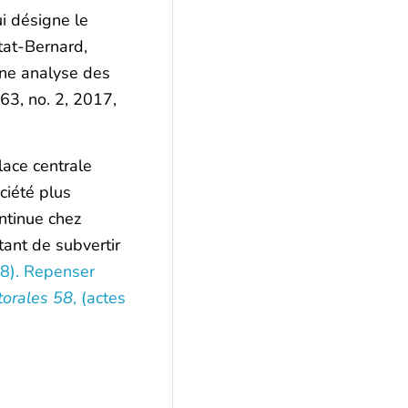
i désigne le
at-Bernard,
une analyse des
. 63, no. 2, 2017,
lace centrale
ciété plus
ontinue chez
tant de subvertir
18). Repenser
torales 58
, (actes