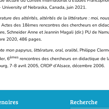
de lecture du Conseil International d’Études Francopho
 University of Nebraska, Canada, juin 2021.
érature des altérités, altérités de la littérature : moi, nous
, Actes des 18èmes rencontres des chercheurs en didac
ture, Schneider Anne et Jeannin Magali (dir.) PU de Namu
re 2020, 486 pages.
te mon papyrus, littérature, oral, oralité
, Philippe Cler
èmes
er, 6
rencontres des chercheurs en didactique de la 
ourg, 7-8 avril 2005, CRDP d’Alsace, décembre 2006.
enaires
Recherche