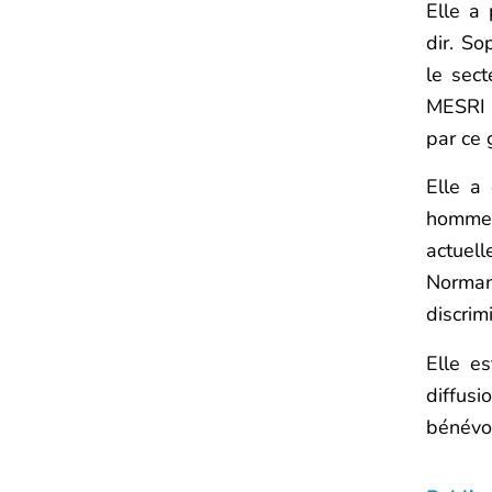
Elle a
dir. So
le sect
MESRI p
par ce 
Elle a
hommes
actuel
Normand
discrim
Elle es
diffus
bénévo