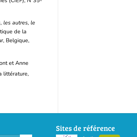
nes (CIEF), N°35-
, les autres, le
tique de la
r, Belgique,
mont et Anne
littérature,
Sites de référence