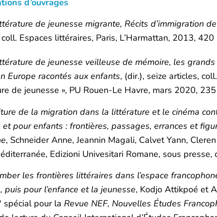
ations d’ouvrages
ittérature de jeunesse migrante, Récits d’immigration de 
, coll. Espaces littéraires, Paris, L’Harmattan, 2013, 420
ittérature de jeunesse veilleuse de mémoire, les grands
en Europe racontés aux enfants
, (dir.), seize articles, col
ture de jeunesse », PU Rouen-Le Havre, mars 2020, 235
iture de la migration dans la littérature et le cinéma c
 et pour enfants : frontières, passages, errances et fig
ne
, Schneider Anne, Jeannin Magali, Calvet Yann, Cleren 
éditerranée, Edizioni Univesitari Romane, sous presse
mber les frontières littéraires dans l’espace francophone
, puis pour l’enfance et la jeunesse
, Kodjo Attikpoé et 
° spécial pour la
Revue NEF, Nouvelles Études Franco