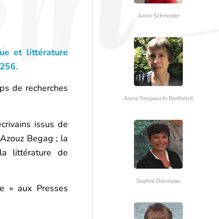
Anne Schneider
 et littérature
4256.
mps de recherches
Anna Trespeuch-Berthelot
écrivains issus de
 Azouz Begag ; la
a littérature de
Sophie Devineau
ire » aux Presses