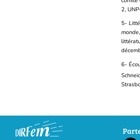
comité 
2, UNP-
5-
Litt
monde
littéra
décemb
6- É
cou
Schneid
Strasb
Part