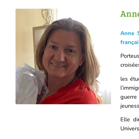
Anne
Anne S
frança
Porteus
croisée
les ét
l’immig
guerre
jeuness
Elle di
Univers