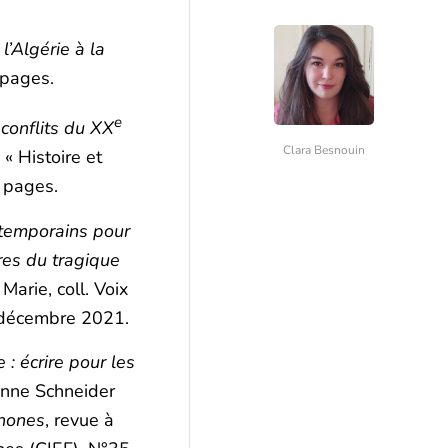
l’Algérie à la
 pages.
e
 conflits du XX
Clara Besnouin
l. « Histoire et
 pages.
ontemporains pour
ures du tragique
Marie, coll. Voix
, décembre 2021.
 : écrire pour les
Anne Schneider
phones
, revue à