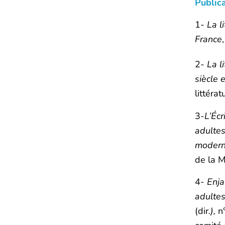
Public
1-
La l
France
2-
La l
siècle 
littéra
3
-L’Écr
adultes
moder
de la M
4-
Enja
adultes
(dir
.),
n