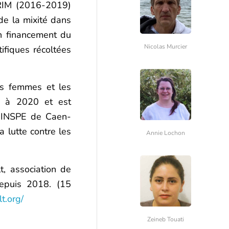
PRIM (2016-2019)
de la mixité dans
un financement du
Nicolas Murcier
ifiques récoltées
es femmes et les
8 à 2020 et est
l’INSPE de Caen-
a lutte contre les
Annie Lochon
lt, association de
depuis 2018. (15
t.org/
Zeineb Touati